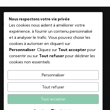
Nous respectons votre vie privée
On reste en contact ?
Les cookies nous aident à améliorer votre
expérience, à fournir un contenu personnalisé
et à analyser le trafic. Vous pouvez choisir les
Adresse
cookies à autoriser en cliquant sur
535 rue Trainerie
Personnaliser
. Cliquez sur
Tout accepter
pour
14500 Vire Normandie
consentir ou sur
Tout refuser
pour décliner les
France
cookies non essentiels.
Réseaux
Personnaliser
Linkedin
Tout refuser
Instagram
Facebook
Tout accepter